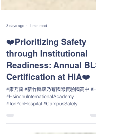
3 days ago
1 min read
❤️Prioritizing Safety
through Institutional
Readiness: Annual BLS
Certification at HIA❤️
#康乃薾 #新竹縣康乃薾國際實驗國高中 #HIA
#HsinchuInternationalAcademy
#TonYenHospital #CampusSafety
#BLSTraining #CPR #AED #東元綜合醫院 #
校園安全 #急救培訓 #國際學校 📞 (03)667-