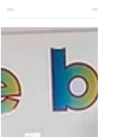
#康乃薾 #新竹縣康乃薾國際實驗國高中 #HIA
#HsinchuInternationalAcademy
#WorldScholarsCup #WSC2026
#SeoulGlobalRound #KoreaUniversity
#GlobalScholars #FutureLeaders
#AcademicExcellence
#InternationalEducation #世界學者盃 #首爾
全球賽 #高麗大學 #國際教育 #卓越學術 #國
際視野 (03) 667-6339 www.hia.com.tw
info@hia.com.tw 新竹縣竹北市隘口二路215
號