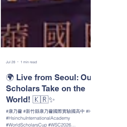
Jul 28
1 min read
🌍 Live from Seoul: Our
Scholars Take on the
World! 🇰🇷✨