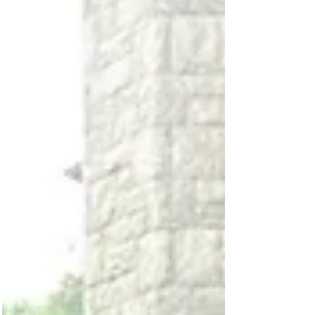
6339 🌐 www.hia.com.tw ✉️ info@hia.com.tw