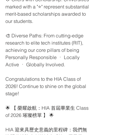
marked with a "⭐" represent substantial 
merit-based scholarships awarded to 
our students.
🎨 Diverse Paths: From cutting-edge 
research to elite tech institutes (RIT), 
achieving our core pillars of being 
Personally Responsible ㆍ Locally 
Active ㆍ Globally Involved.
Congratulations to the HIA Class of 
2026! Continue to shine on the global 
stage!
🌟 【 榮耀啟航：HIA 首屆畢業生 Class 
of 2026 璀璨榜單 】 🌟
HIA 迎來具歷史意義的里程碑：我們無