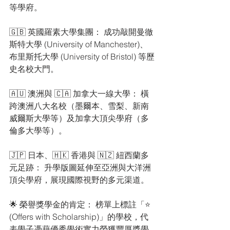
等學府。
🇬🇧 英國羅素大學集團： 成功敲開曼徹
斯特大學 (University of Manchester)、
布里斯托大學 (University of Bristol) 等歷
史名校大門。
🇦🇺 澳洲與 🇨🇦 加拿大一線大學： 橫
跨澳洲八大名校（墨爾本、雪梨、新南
威爾斯大學等）及加拿大頂尖學府（多
倫多大學等）。
🇯🇵 日本、🇭🇰 香港與 🇳🇿 紐西蘭多
元足跡： 升學版圖延伸至亞洲與大洋洲
頂尖學府，展現國際視野的多元渠道。
🌟 榮譽獎學金的肯定： 榜單上標註「⭐ 
(Offers with Scholarship)」的學校，代
表學子憑藉優秀學術實力榮獲豐厚獎學