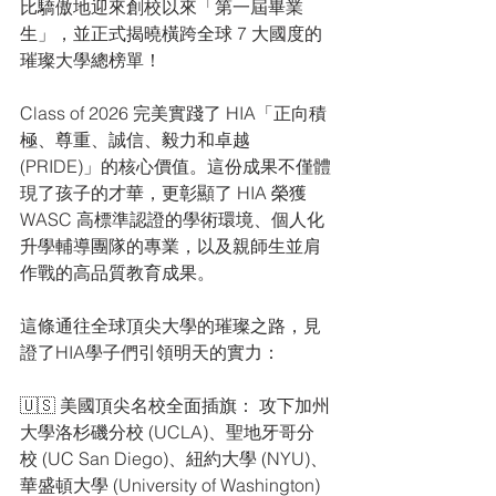
比驕傲地迎來創校以來「第一屆畢業
生」，並正式揭曉橫跨全球 7 大國度的
璀璨大學總榜單！
Class of 2026 完美實踐了 HIA「正向積
極、尊重、誠信、毅力和卓越 
(PRIDE)」的核心價值。這份成果不僅體
現了孩子的才華，更彰顯了 HIA 榮獲 
WASC 高標準認證的學術環境、個人化
升學輔導團隊的專業，以及親師生並肩
作戰的高品質教育成果。
這條通往全球頂尖大學的璀璨之路，見
證了HIA學子們引領明天的實力：
🇺🇸 美國頂尖名校全面插旗： 攻下加州
大學洛杉磯分校 (UCLA)、聖地牙哥分
校 (UC San Diego)、紐約大學 (NYU)、
華盛頓大學 (University of Washington) 