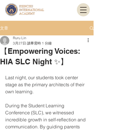
文章
Ruru Lin
3月27日
讀畢需時 1 分鐘
【Empowering Voices:
HIA SLC Night ✨】
Last night, our students took center 
stage as the primary architects of their 
own learning.
During the Student Learning 
Conference (SLC), we witnessed 
incredible growth in self-reflection and 
communication. By guiding parents 