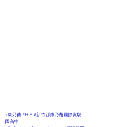
#康乃薾
#HIA
#新竹縣康乃薾國際實驗
國高中