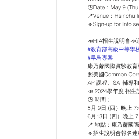
🕒Date：May 9 (Thur
📍Venue：Hsinchu In
🔹Sign-up for Info se
📣HIA招生說明會
#教育部高級中等學
#早鳥專案
康乃薾國際實驗教育
照美國Common Cor
AP 課程、SAT輔
📣 2024學年度 
🕒 時間：
5月 9日 (四）晚上 7:
6月13日 (四）晚上 7:
📍 地點：康乃薾國
🔹招生說明會報名連