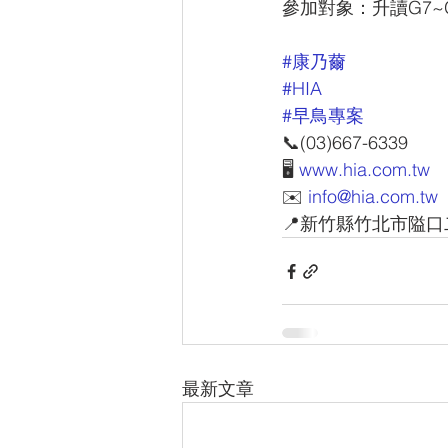
參加對象：升讀G7~
#康乃薾
#HIA
#早鳥專案
📞(03)667-6339
🖥 
www.hia.com.tw
✉️ 
info@hia.com.tw
📍新竹縣竹北市隘口
最新文章