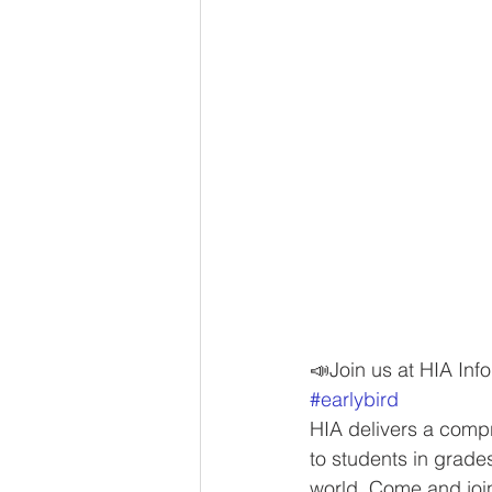
📣Join us at HIA Inf
#earlybird
HIA delivers a compr
to students in grade
world. Come and join