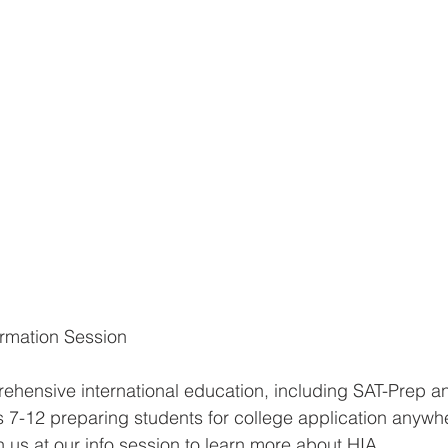
ormation Session
ehensive international education, including SAT-Prep a
s 7-12 preparing students for college application anywhe
 us at our info session to learn more about HIA.