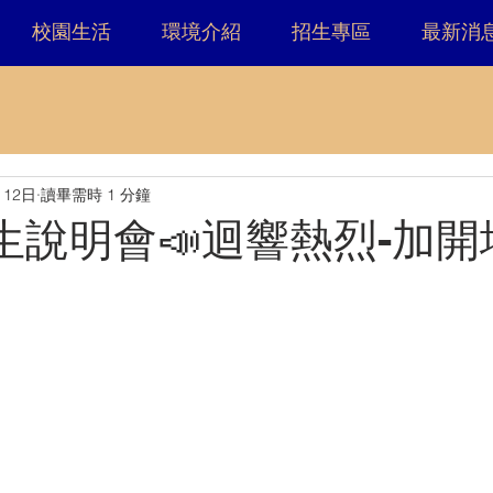
校園生活
環境介紹
招生專區
最新消
月12日
讀畢需時 1 分鐘
招生說明會📣迴響熱烈-加