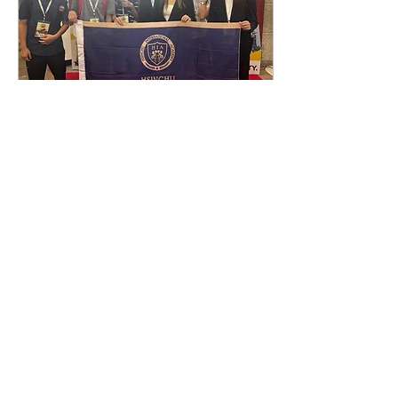
2026年7月28日
∙
1
分鐘
🌍 Live from Seoul: Our
Scholars Take on the
World! 🇰🇷✨
#康乃薾 #新竹縣康乃薾國
際實驗國高中 #HIA
#HsinchuInternationalAcademy
#WorldScholarsCup
#WSC2026
#SeoulGlobalRound
#KoreaUniversity
#GlobalScholars
12
0
#FutureLeaders
#AcademicExcellence
#InternationalEducation #