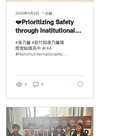
2026年8月6日
∙
1
分鐘
❤️Prioritizing Safety
through Institutional
Readiness: Annual BLS
#康乃薾 #新竹縣康乃薾國
Certification at HIA❤️
際實驗國高中 #HIA
#HsinchuInternationalAcademy
#TonYenHospital
#CampusSafety
#BLSTraining #CPR #AED
#東元綜合醫院 #校園安全 #
急救培訓 #國際學校 📞
3
0
(03)667-6339 🌐
www.hia.com.tw ✉️
info@hia.com.tw