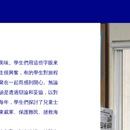
美味。學生們用這些字眼來
生很興奮，有的學生對旅程
聚在一起而感到開心。無論
驗是透過辯論和妥協，以對
每年，學生們探討了兒童士
東裁軍、保護難民、拯救海