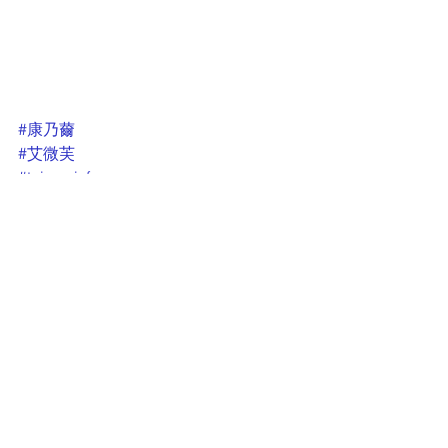
#康乃薾
#艾微芙
#taiwanivfgroup
#HIA
📞(03)667-6339
🖥 
www.hia.com.tw
✉️ 
info@hia.com.tw
📍新竹縣竹北市隘口二路215號