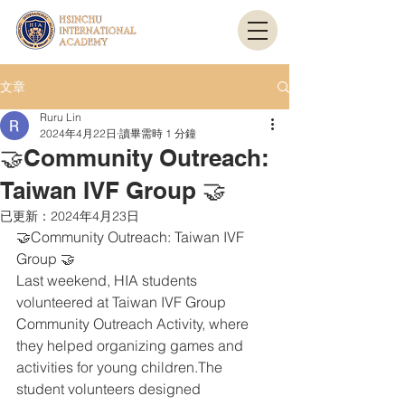
文章
Ruru Lin
2024年4月22日
讀畢需時 1 分鐘
🤝Community Outreach:
Taiwan IVF Group 🤝
已更新：
2024年4月23日
🤝Community Outreach: Taiwan IVF 
Group 🤝
Last weekend, HIA students 
volunteered at Taiwan IVF Group 
Community Outreach Activity, where 
they helped organizing games and 
activities for young children.The 
student volunteers designed 