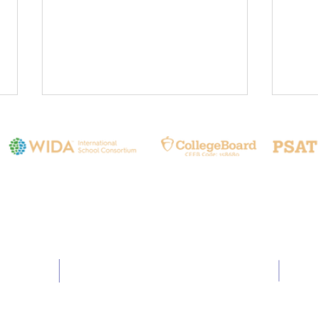
聯繫我們
🌍 Live from Seoul: Our
📚 T
Scholars Take on the World!
Rem
024
Email:
info@hia.com.tw
🇰🇷✨
(TER