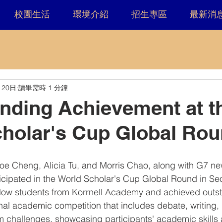
校園生活
環境介紹
招生專區
最新消
月20日
讀畢需時 1 分鐘
nding Achievement at t
holar's Cup Global Rou
oe Cheng, Alicia Tu, and Morris Chao, along with G7 ne
cipated in the World Scholar's Cup Global Round in Seo
llow students from Korrnell Academy and achieved outst
nal academic competition that includes debate, writing
m challenges, showcasing participants' academic skills