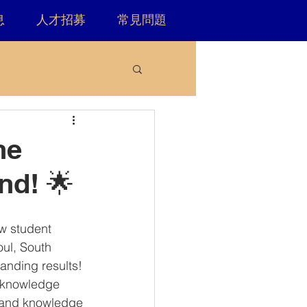
息
人才招募
常見問題
he
nd! 🌟
w student 
ul, South 
anding results! 
, knowledge 
 and knowledge 