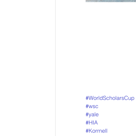
#WorldScholarsCup
#wsc
#yale
#HIA
#Korrnell