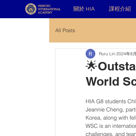
關於 HIA
課程介紹
All Posts
Ruru Lin
2024年8
🌟Outsta
World Sc
HIA G8 students Chl
Jeannie Cheng, parti
Korea, along with fe
WSC is an internatio
challenges, and tea