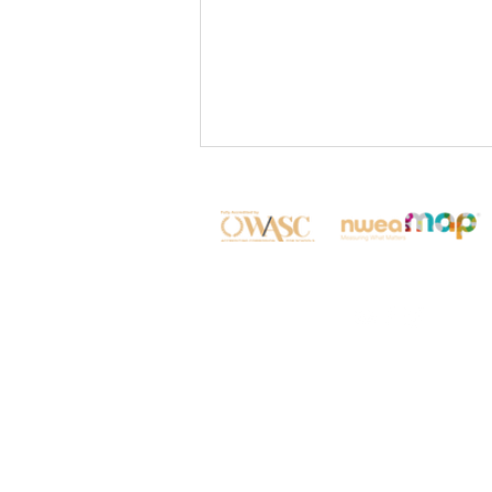
❤️Prioritizing Safety
through Institutional
© 康乃薾國際實驗國高中 2
Readiness: Annual BLS
Certification at HIA❤️