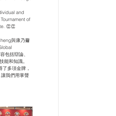
dividual and 
 Tournament of 
te. 👏👏
e Cheng與康乃薾
bal 
內容包括辯論、
技能和知識。
得了多項金牌，
。讓我們用掌聲