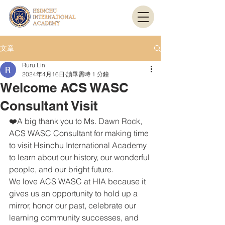
文章
Ruru Lin
2024年4月16日
讀畢需時 1 分鐘
Welcome ACS WASC
Consultant Visit
❤️A big thank you to Ms. Dawn Rock, 
ACS WASC Consultant for making time 
to visit Hsinchu International Academy 
to learn about our history, our wonderful 
people, and our bright future.
We love ACS WASC at HIA because it 
gives us an opportunity to hold up a 
mirror, honor our past, celebrate our 
learning community successes, and 