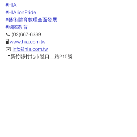
#HIA
#HIAlionPride
#藝術體育數理全面發展
#國際教育
📞 (03)667-6339
🖥 
www.hia.com.tw
✉️ 
info@hia.com.tw
📍新竹縣竹北市隘口二路215號
查看全部
最新文章