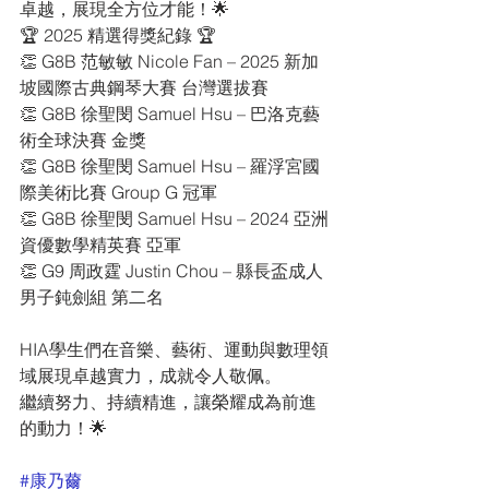
卓越，展現全方位才能！🌟
🏆 2025 精選得獎紀錄 🏆
👏 G8B 范敏敏 Nicole Fan – 2025 新加
坡國際古典鋼琴大賽 台灣選拔賽
👏 G8B 徐聖閔 Samuel Hsu – 巴洛克藝
術全球決賽 金獎
👏 G8B 徐聖閔 Samuel Hsu – 羅浮宮國
際美術比賽 Group G 冠軍
👏 G8B 徐聖閔 Samuel Hsu – 2024 亞洲
資優數學精英賽 亞軍
👏 G9 周政霆 Justin Chou – 縣長盃成人
男子鈍劍組 第二名
HIA學生們在音樂、藝術、運動與數理領
域展現卓越實力，成就令人敬佩。
繼續努力、持續精進，讓榮耀成為前進
的動力！🌟
#康乃薾