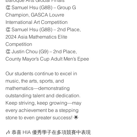
Baroque Arts Global Finals
👏 Samuel Hsu (G8B) – Group G 
Champion, GASCA Louvre 
International Art Competition
👏 Samuel Hsu (G8B) – 2nd Place, 
2024 Asia Mathematics Elite 
Competition
👏 Justin Chou (G9) – 2nd Place, 
County Mayor’s Cup Adult Men’s Epee
Our students continue to excel in 
music, the arts, sports, and 
mathematics—demonstrating 
outstanding talent and dedication.
Keep striving, keep growing—may 
every achievement be a stepping 
stone to even greater success! 🌟
🎶 恭喜 HIA 優秀學子在多項競賽中表現