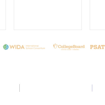
聯繫我們
Seat
📚 Teaching English in
🇺🇸
Remote Areas Program
Yout
024
Email:
info@hia.com.tw
(TERA Program) 📚