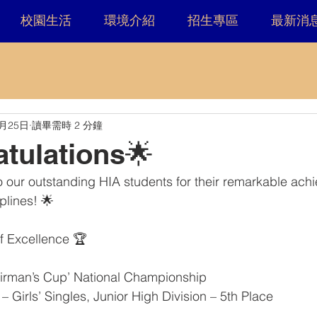
校園生活
環境介紹
招生專區
最新消
1月25日
讀畢需時 2 分鐘
tulations🌟
o our outstanding HIA students for their remarkable ach
plines! 🌟
f Excellence 🏆
irman’s Cup’ National Championship
 Girls’ Singles, Junior High Division – 5th Place