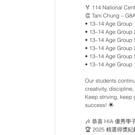
🏅 114 National Cen
👏 Tani Chung – G8
• 13–14 Age Group 
• 13–14 Age Group 
• 13–14 Age Group 
• 13–14 Age Group 2
• 13–14 Age Group 5
• 13–14 Age Group 1
Our students contin
creativity, discipline
Keep striving, keep
success! 🌟
🎶 恭喜 HIA 
🏆 2025 精選得獎紀