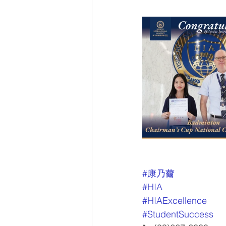
#康乃薾
#HIA
#HIAExcellence
#StudentSuccess