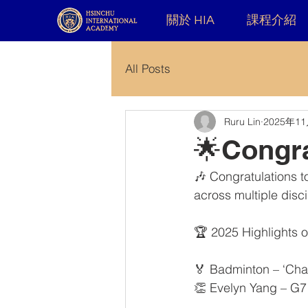
關於 HIA
課程介紹
All Posts
Ruru Lin
2025年1
🌟Congra
🎶 Congratulations t
across multiple disci
🏆 2025 Highlights o
🏅 Badminton – ‘Cha
👏 Evelyn Yang – G7 –