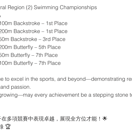
tral Region (2) Swimming Championships
A
100m Backstroke – 1st Place
200m Backstroke – 1st Place
50m Backstroke – 3rd Place
00m Butterfly – 5th Place
0m Butterfly – 7th Place
00m Butterfly – 7th Place
ue to excel in the sports, and beyond—demonstrating r
, and passion.
 growing—may every achievement be a stepping stone to
優秀學子在多項競賽中表現卓越，展現全方位才能！🌟
錄 🏆