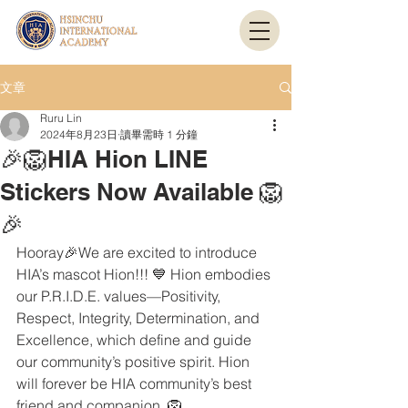
文章
Ruru Lin
2024年8月23日
讀畢需時 1 分鐘
🎉🦁HIA Hion LINE
Stickers Now Available 🦁
🎉
Hooray🎉We are excited to introduce 
HIA’s mascot Hion!!! 💙 Hion embodies 
our P.R.I.D.E. values—Positivity, 
Respect, Integrity, Determination, and 
Excellence, which define and guide 
our community’s positive spirit. Hion 
will forever be HIA community’s best 
friend and companion. 🦁