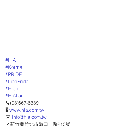
#HIA
#Korrnell
#PRIDE
#LionPride
#Hion
#HIAlion
📞(03)667-6339
🖥 
www.hia.com.tw
✉️ 
info@hia.com.tw
📍新竹縣竹北市隘口二路215號