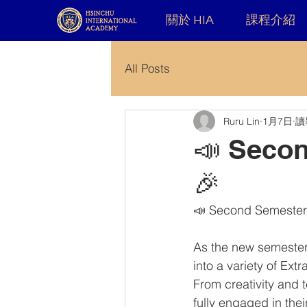
關於 HIA
課程介紹
All Posts
Ruru Lin
1月7日
讀
📣 Secon
🎉
📣 Second Semester 
As the new semester 
into a variety of Extr
From creativity and
fully engaged in thei