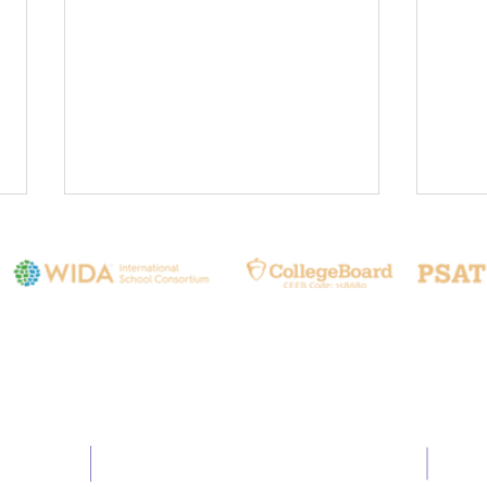
聯繫我們
❤️Prioritizing Safety
🌍 L
through Institutional
Scho
024
Email:
info@hia.com.tw
Readiness: Annual BLS
🇰