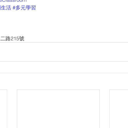
園生活
#多元學習
二路215號