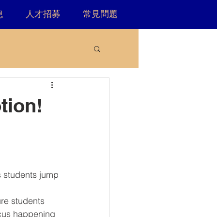
息
人才招募
常見問題
tion!
s students jump 
re students 
focus happening 