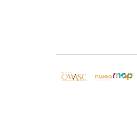
✨Shaping Future Global
Leaders: New Student &
Family Orientation ✨
© 康乃薾國際實驗國高中 2