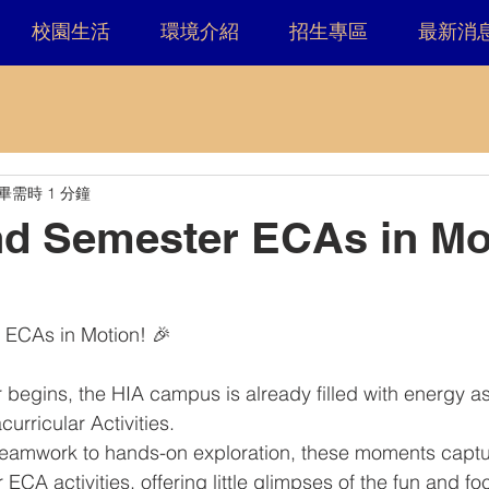
校園生活
環境介紹
招生專區
最新消
畢需時 1 分鐘
d Semester ECAs in Mo
ECAs in Motion! 🎉
begins, the HIA campus is already filled with energy a
acurricular Activities.
 teamwork to hands-on exploration, these moments captu
r ECA activities, offering little glimpses of the fun and 