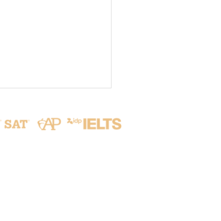
聯繫我們
ive from Seoul: Our
lars Take on the World!
新竹縣竹北市隘口二路215號
✨