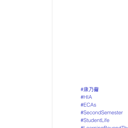
#康乃薾
#HIA
#ECAs
#SecondSemester
#StudentLife
#LearningBeyondTh